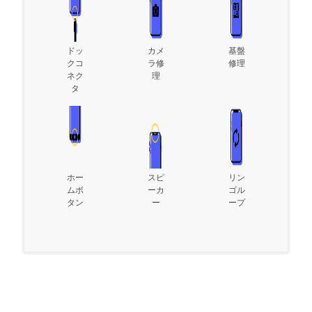
ドッ
カメ
基盤
クコ
ラ修
修理
ネク
理
タ
ホー
スピ
リン
ムボ
ーカ
ゴル
タン
ー
ープ