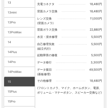
13
充電コネクタ
18,480円
背面カメラ交換
18,480円
13mini
レンズ交換
11,000円
13Pro
(背面カメラ)
背面ガラス交換
22,880円
13ProMax
水没・浸水修理
5,500円
14
自己修理失敗
5,500円
(組立代行)
14Plus
起動障害の修復
5,500円
14Pro
データ移行
3,300円
データ復旧
49,500円
14ProMax
(基板修理)
その他修理
18,480円
15
(フロントカメラ、マイク、ホームボタン、電源、
15Plus
ボリューム・マナーボタン、スピーカー交換など)
15Pro