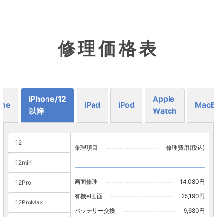
修理価格表
iPhone/12
Apple
one
iPad
iPod
MacB
以降
Watch
12
修理項目
修理費用(税込)
12mini
画面修理
14,080円
12Pro
有機el画面
25,190円
12ProMax
バッテリー交換
9,680円