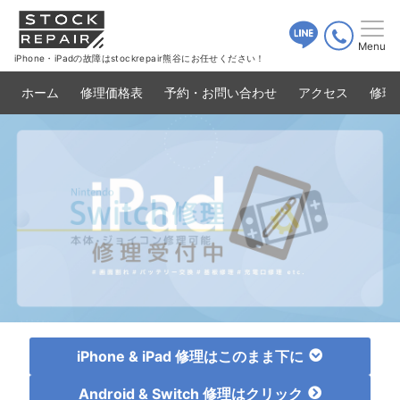
Menu
iPhone・iPadの故障はstockrepair熊谷にお任せください！
ホーム
修理価格表
予約・お問い合わせ
アクセス
修理
iPhone & iPad
修理はこのまま下に
Android & Switch
修理はクリック