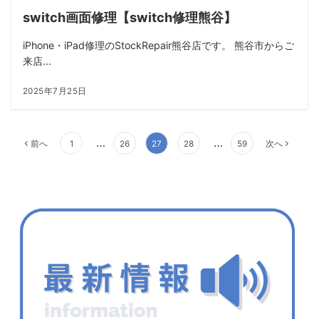
switch画面修理【switch修理熊谷】
iPhone・iPad修理のStockRepair熊谷店です。 熊谷市からご
来店...
2025年7月25日
投
…
…
前へ
1
26
27
28
59
次へ
稿
の
ペ
ー
ジ
送
り