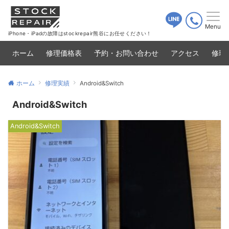
Menu
iPhone・iPadの故障はstockrepair熊谷にお任せください！
ホーム
修理価格表
予約・お問い合わせ
アクセス
修理
ホーム
修理実績
Android&Switch
Android&Switch
Android&Switch