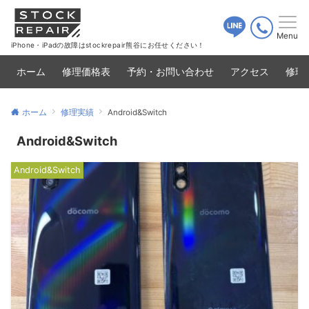
Menu
iPhone・iPadの故障はstockrepair熊谷にお任せください！
ホーム
修理価格表
予約・お問い合わせ
アクセス
修理
ホーム
修理実績
Android&Switch
Android&Switch
Android&Switch