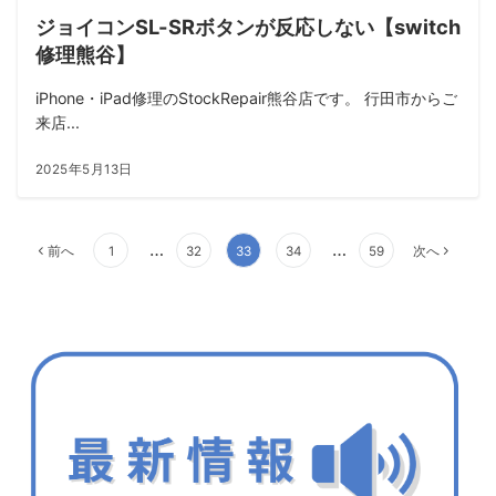
ジョイコンSL-SRボタンが反応しない【switch
修理熊谷】
iPhone・iPad修理のStockRepair熊谷店です。 行田市からご
来店...
2025年5月13日
投
…
…
前へ
1
32
33
34
59
次へ
稿
の
ペ
ー
ジ
送
り