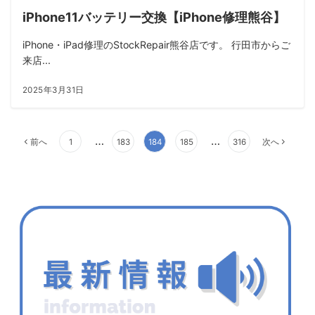
iPhone11バッテリー交換【iPhone修理熊谷】
iPhone・iPad修理のStockRepair熊谷店です。 行田市からご
来店...
2025年3月31日
投
…
…
前へ
1
183
184
185
316
次へ
稿
の
ペ
ー
ジ
送
り