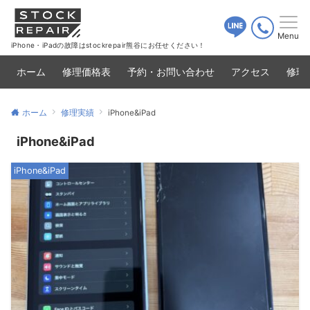
Menu
iPhone・iPadの故障はstockrepair熊谷にお任せください！
ホーム
修理価格表
予約・お問い合わせ
アクセス
修理
ホーム
修理実績
iPhone&iPad
iPhone&iPad
iPhone&iPad