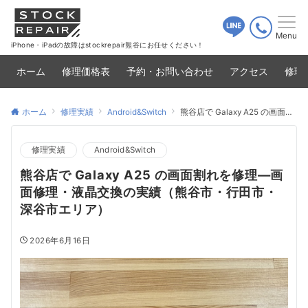
Menu
iPhone・iPadの故障はstockrepair熊谷にお任せください！
ホーム
修理価格表
予約・お問い合わせ
アクセス
修理
ホーム
修理実績
Android&Switch
熊谷店で Galaxy A25 の画面割れを修理—画面修理・液晶交換の実績（熊谷市・行田市・深谷市エリア）
修理実績
Android&Switch
熊谷店で Galaxy A25 の画面割れを修理—画
面修理・液晶交換の実績（熊谷市・行田市・
深谷市エリア）
2026年6月16日