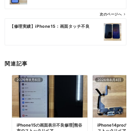
ビ
ゲ
次のページへ
ー
【修理実績】iPhone15：画面タッチ不良
シ
ョ
ン
関連記事
2026年8月6日
2026年8月4日
iPhone15の画面表示不良修理|熊谷
iPhone14pr
市のストックリペア
ストックリペア