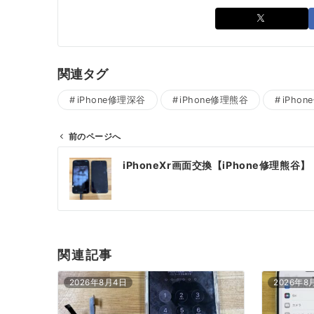
関連タグ
iPhone修理深谷
iPhone修理熊谷
iPho
前のページへ
投
iPhoneXr画面交換【iPhone修理熊谷】
稿
ナ
ビ
ゲ
ー
関連記事
シ
ョ
2026年8月4日
2026年8
ン