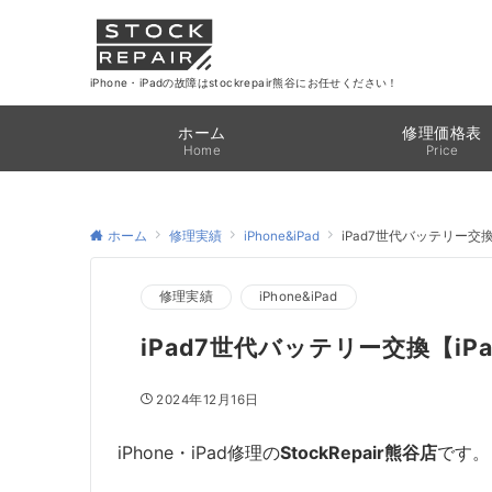
iPhone・iPadの故障はstockrepair熊谷にお任せください！
ホーム
修理価格表
Home
Price
ホーム
修理実績
iPhone&iPad
iPad7世代バッテリー交
修理実績
iPhone&iPad
iPad7世代バッテリー交換【iP
2024年12月16日
iPhone・iPad修理の
StockRepair熊谷店
です。