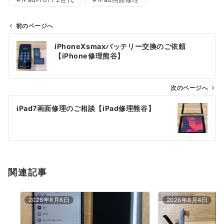
前のページへ
投
iPhoneXsmaxバッテリー交換のご依頼
稿
【iPhone修理熊谷】
ナ
ビ
ゲ
次のページへ
ー
iPad7画面修理のご相談【iPad修理熊谷】
シ
ョ
ン
関連記事
2026年8月6日
2026年8月4日