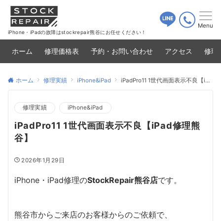
Menu
iPhone・iPadの故障はstockrepair熊谷にお任せください！
ホーム
修理価格表
予約・お問い合わせ
アクセス
修理
ホーム
修理実績
iPhone&iPad
iPadPro11 1世代画面表示不良【iPad修理熊谷】
修理実績
iPhone&iPad
iPadPro11 1世代画面表示不良【iPad修理熊
谷】
2026年1月29日
iPhone・iPad修理の
StockRepair熊谷店
です。
熊谷市からご来店のお客様からのご依頼で、