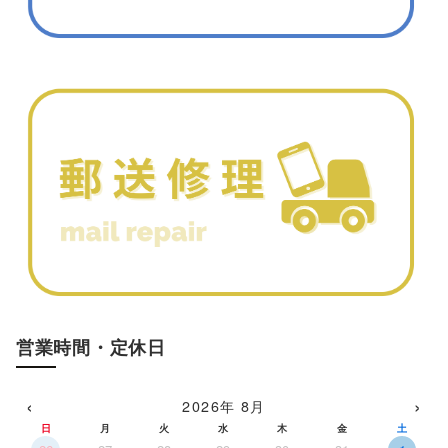
営業時間・定休日
‹
›
2026年 8月
日
月
火
水
木
金
土