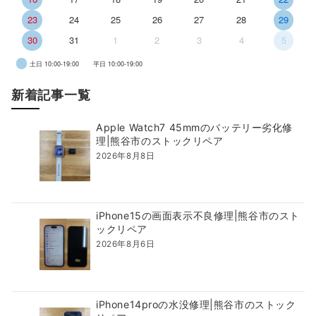
23
24
25
26
27
28
29
30
31
1
2
3
4
5
土日 10:00-19:00
平日 10:00-19:00
新着記事一覧
Apple Watch7 45mmのバッテリー劣化修
理|熊谷市のストックリペア
2026年8月8日
iPhone15の画面表示不良修理|熊谷市のスト
ックリペア
2026年8月6日
iPhone14proの水没修理|熊谷市のストック