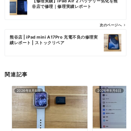
【修理実績】iPad Air 2 バッテリー劣化を熊
稿
谷店で修理｜修理実績レポート
ナ
ビ
ゲ
次のページへ
ー
熊谷店 | iPad mini A17Pro 充電不良の修理実
シ
績レポート | ストックリペア
ョ
ン
関連記事
2026年8月8日
2026年8月6日