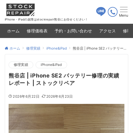
Menu
iPhone・iPadの故障はstockrepair熊谷にお任せください！
ホーム
修理価格表
予約・お問い合わせ
アクセス
修理
ホーム
修理実績
iPhone&iPad
熊谷店 | iPhone SE2 バッテリー修理の実績レポート | ストックリペア
修理実績
iPhone&iPad
熊谷店 | iPhone SE2 バッテリー修理の実績
レポート | ストックリペア
2026年6月22日
2026年6月23日