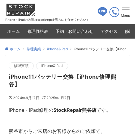
Menu
iPhone・iPadの故障はstockrepair熊谷にお任せください！
ホーム
修理価格表
予約・お問い合わせ
アクセス
修理
ホーム
修理実績
iPhone&iPad
iPhone11バッテリー交換【iPhone修理熊谷】
修理実績
iPhone&iPad
iPhone11バッテリー交換【iPhone修理熊
谷】
2024年9月17日
2025年1月7日
iPhone・iPad修理の
StockRepair熊谷店
です。
熊谷市からご来店のお客様からのご依頼で、