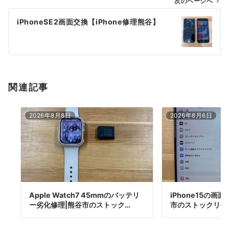
ゲ
次のページへ
ー
iPhoneSE2画面交換【iPhone修理熊谷】
シ
ョ
ン
関連記事
2026年8月8日
2026年8月6日
Apple Watch7 45mmのバッテリ
iPhone15の画
ー劣化修理|熊谷市のストック…
市のストックリペ