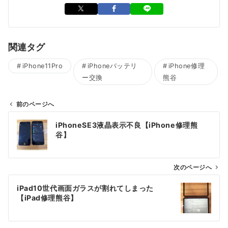
関連タグ
iPhone11Pro
iPhoneバッテリ
iPhone修理
ー交換
熊谷
前のページへ
投
iPhoneSE3液晶表示不良【iPhone修理熊
稿
谷】
ナ
ビ
ゲ
次のページへ
ー
iPad10世代画面ガラスが割れてしまった
シ
【iPad修理熊谷】
ョ
ン