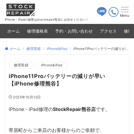
Menu
iPhone・iPadの故障はstockrepair熊谷にお任せください！
ホーム
修理価格表
予約・お問い合わせ
アクセス
修理
ホーム
修理実績
iPhone&iPad
iPhone11Proバッテリーの減りが早い【iPhone修理熊谷】
修理実績
iPhone&iPad
iPhone11Proバッテリーの減りが早い
【iPhone修理熊谷】
2025年10月13日
iPhone・iPad修理の
StockRepair熊谷店
です。
寄居町からご来店のお客様からのご依頼で、