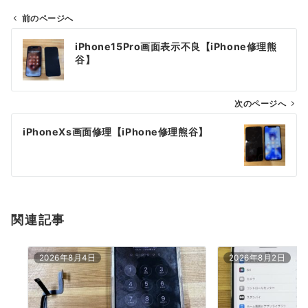
前のページへ
投
iPhone15Pro画面表示不良【iPhone修理熊
稿
谷】
ナ
ビ
ゲ
次のページへ
ー
iPhoneXs画面修理【iPhone修理熊谷】
シ
ョ
ン
関連記事
2026年8月4日
2026年8月2日