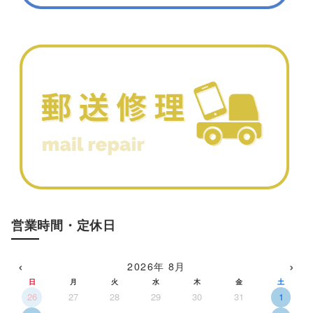
営業時間・定休日
‹
›
2026年 8月
日
月
火
水
木
金
土
26
27
28
29
30
31
1