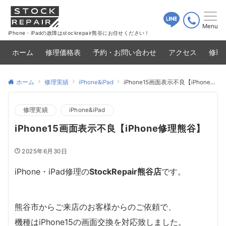
Menu
iPhone・iPadの故障はstockrepair熊谷にお任せください！
ホーム
修理価格表
予約・お問い合わせ
アクセス
修理
ホーム
修理実績
iPhone&iPad
iPhone15画面表示不良【iPhone修理熊谷】
修理実績
iPhone&iPad
iPhone15画面表示不良【iPhone修理熊谷】
2025年6月30日
iPhone・iPad修理の
StockRepair熊谷店
です。
熊谷市からご来店のお客様からのご依頼で、
機種はiPhone15の画面交換を対応致しました。