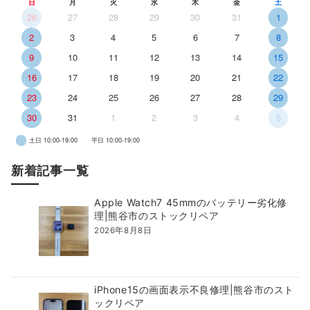
日
月
火
水
木
金
土
26
27
28
29
30
31
1
2
3
4
5
6
7
8
9
10
11
12
13
14
15
16
17
18
19
20
21
22
23
24
25
26
27
28
29
30
31
1
2
3
4
5
土日 10:00-19:00
平日 10:00-19:00
新着記事一覧
Apple Watch7 45mmのバッテリー劣化修
理|熊谷市のストックリペア
2026年8月8日
iPhone15の画面表示不良修理|熊谷市のスト
ックリペア