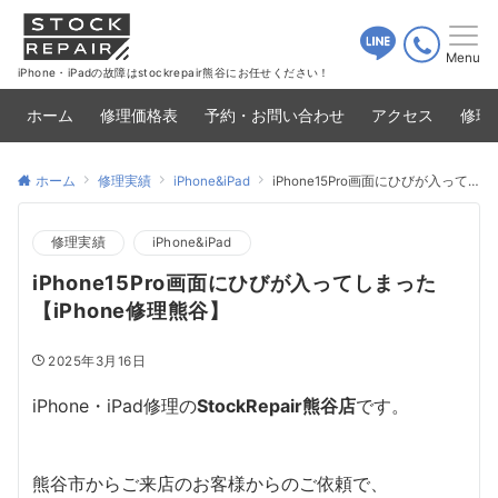
Menu
iPhone・iPadの故障はstockrepair熊谷にお任せください！
ホーム
修理価格表
予約・お問い合わせ
アクセス
修理
ホーム
修理実績
iPhone&iPad
iPhone15Pro画面にひびが入ってしまった【iPhone修理熊谷】
修理実績
iPhone&iPad
iPhone15Pro画面にひびが入ってしまった
【iPhone修理熊谷】
2025年3月16日
iPhone・iPad修理の
StockRepair熊谷店
です。
熊谷市からご来店のお客様からのご依頼で、