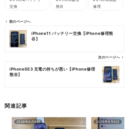
交換
熊谷
修理
前のページへ
投
iPhone11 バッテリー交換【iPhone修理熊
稿
谷】
ナ
ビ
ゲ
次のページへ
ー
iPhoneSE3 充電の持ちが悪い【iPhone修理
シ
熊谷】
ョ
ン
関連記事
2026年8月8日
2026年8月6日