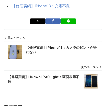
【修理実績】iPhone13：充電不良
前のページへ
投
【修理実績】iPhone11：カメラのピントが合
稿
わない
ナ
ビ
ゲ
次のページへ
ー
【修理実績】Huawei P30 light：画面表示不
シ
良
ョ
ン