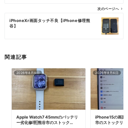
ビ
ゲ
次のページへ
ー
iPhoneXr画面タッチ不良【iPhone修理熊
シ
谷】
ョ
ン
関連記事
2026年8月8日
2026年8月6日
Apple Watch7 45mmのバッテリ
iPhone15の画
ー劣化修理|熊谷市のストック…
市のストックリペ