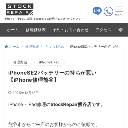
Menu
iPhone・iPadの故障はstockrepair熊谷にお任せください！
ホーム
修理価格表
予約・お問い合わせ
アクセス
修理
ホーム
修理実績
iPhone&iPad
iPhoneSE2バッテリーの持ちが悪い【iPhone修理熊谷】
修理実績
iPhone&iPad
iPhoneSE2バッテリーの持ちが悪い
【iPhone修理熊谷】
2025年12月16日
iPhone・iPad修理の
StockRepair熊谷店
です。
熊谷市からご来店のお客様からのご依頼で、