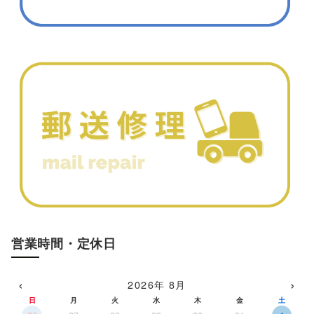
営業時間・定休日
‹
›
2026年 8月
日
月
火
水
木
金
土