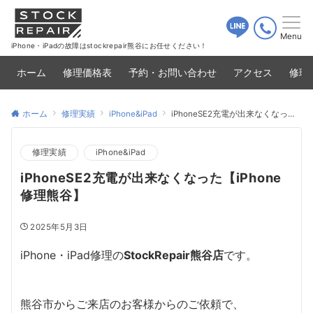
Menu
iPhone・iPadの故障はstockrepair熊谷にお任せください！
ホーム
修理価格表
予約・お問い合わせ
アクセス
修理
ホーム
修理実績
iPhone&iPad
iPhoneSE2充電が出来なくなった【iPhone修理熊谷】
修理実績
iPhone&iPad
iPhoneSE2充電が出来なくなった【iPhone
修理熊谷】
2025年5月3日
iPhone・iPad修理の
StockRepair熊谷店
です。
熊谷市からご来店のお客様からのご依頼で、