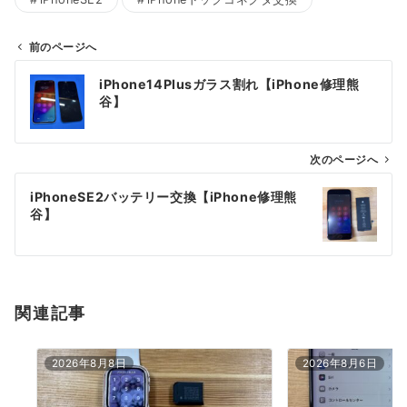
前のページへ
投
iPhone14Plusガラス割れ【iPhone修理熊
稿
谷】
ナ
ビ
ゲ
次のページへ
ー
iPhoneSE2バッテリー交換【iPhone修理熊
シ
谷】
ョ
ン
関連記事
2026年8月8日
2026年8月6日