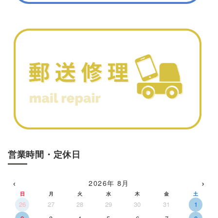
営業時間・定休日
‹
›
2026年 8月
日
月
火
水
木
金
土
26
27
28
29
30
31
1