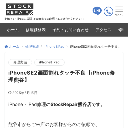
Menu
iPhone・iPadの故障はstockrepair熊谷にお任せください！
ホーム
修理価格表
予約・お問い合わせ
アクセス
修理
ホーム
修理実績
iPhone&iPad
iPhoneSE2画面割れタッチ不良【iPhone修理熊谷】
修理実績
iPhone&iPad
iPhoneSE2画面割れタッチ不良【iPhone修
理熊谷】
2025年5月15日
iPhone・iPad修理の
StockRepair熊谷店
です。
熊谷市からご来店のお客様からのご依頼で、