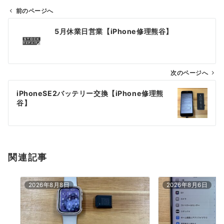
前のページへ
投
5月休業日営業【iPhone修理熊谷】
稿
ナ
ビ
ゲ
次のページへ
ー
iPhoneSE2バッテリー交換【iPhone修理熊
シ
谷】
ョ
ン
関連記事
2026年8月8日
2026年8月6日