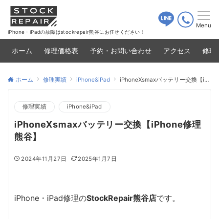
Menu
iPhone・iPadの故障はstockrepair熊谷にお任せください！
ホーム
修理価格表
予約・お問い合わせ
アクセス
修理
ホーム
修理実績
iPhone&iPad
iPhoneXsmaxバッテリー交換【iPhone修理熊谷】
修理実績
iPhone&iPad
iPhoneXsmaxバッテリー交換【iPhone修理
熊谷】
2024年11月27日
2025年1月7日
iPhone・iPad修理の
StockRepair熊谷店
です。