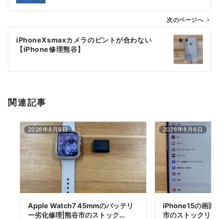
ビ
ゲ
次のページへ
ー
iPhoneXsmaxカメラのピントが合わない
シ
【iPhone修理熊谷】
ョ
ン
関連記事
2026年8月8日
2026年8月6日
Apple Watch7 45mmのバッテリ
iPhone15の画
ー劣化修理|熊谷市のストック…
市のストックリペ