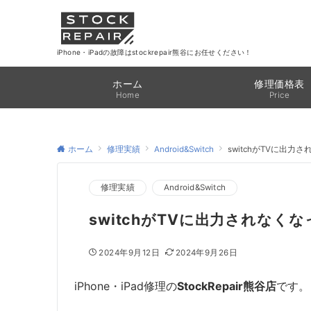
iPhone・iPadの故障はstockrepair熊谷にお任せください！
ホーム
修理価格表
Home
Price
ホーム
修理実績
Android&Switch
switchがTVに出力
修理実績
Android&Switch
switchがTVに出力されなくな
2024年9月12日
2024年9月26日
iPhone・iPad修理の
StockRepair熊谷店
です。