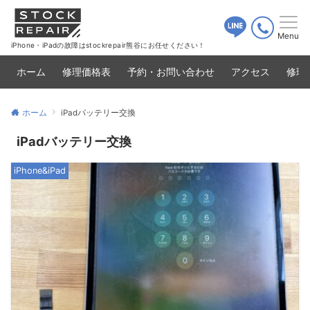
Menu
iPhone・iPadの故障はstockrepair熊谷にお任せください！
ホーム
修理価格表
予約・お問い合わせ
アクセス
修理
ホーム
iPadバッテリー交換
iPadバッテリー交換
iPhone&iPad