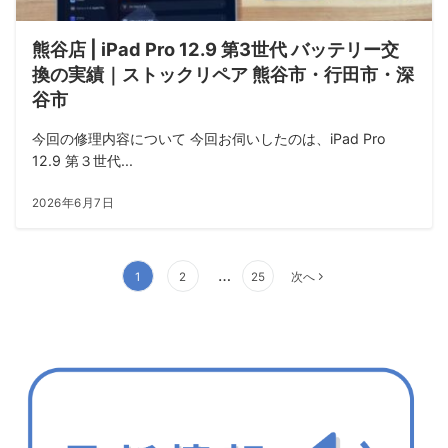
熊谷店 | iPad Pro 12.9 第3世代 バッテリー交
換の実績｜ストックリペア 熊谷市・行田市・深
谷市
今回の修理内容について 今回お伺いしたのは、iPad Pro
12.9 第３世代...
2026年6月7日
投
…
1
2
25
次へ
稿
の
ペ
ー
ジ
送
り