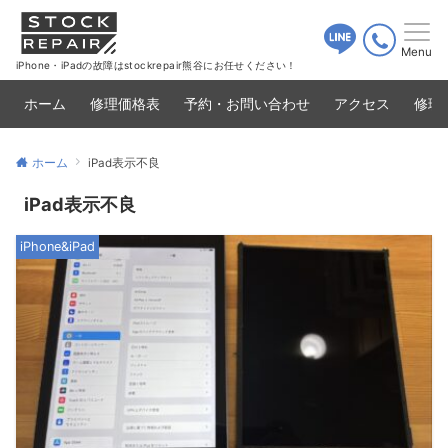
Menu
iPhone・iPadの故障はstockrepair熊谷にお任せください！
ホーム
修理価格表
予約・お問い合わせ
アクセス
修理
ホーム
iPad表示不良
iPad表示不良
iPhone&iPad