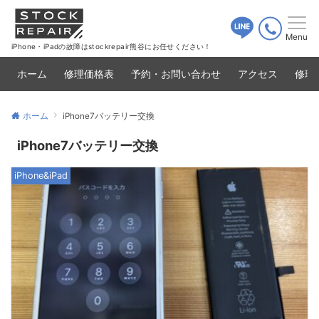
Menu
iPhone・iPadの故障はstockrepair熊谷にお任せください！
ホーム
修理価格表
予約・お問い合わせ
アクセス
修理
ホーム
iPhone7バッテリー交換
iPhone7バッテリー交換
iPhone&iPad