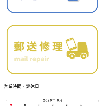
営業時間・定休日
‹
›
2026年 8月
日
月
火
水
木
金
土