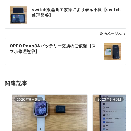
投
switch液晶画面故障により表示不良【switch
稿
修理熊谷】
ナ
ビ
ゲ
次のページへ
ー
OPPO Reno3Aバッテリー交換のご依頼【ス
シ
マホ修理熊谷】
ョ
ン
関連記事
2026年8月8日
2026年8月6日