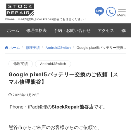
Menu
iPhone・iPadの故障はstockrepair熊谷にお任せください！
ホーム
修理価格表
予約・お問い合わせ
アクセス
修理
ホーム
修理実績
Android&Switch
Google pixel5バッテリー交換のご依頼【スマホ修理熊谷】
修理実績
Android&Switch
Google pixel5バッテリー交換のご依頼【ス
マホ修理熊谷】
2025年11月26日
iPhone・iPad修理の
StockRepair熊谷店
です。
熊谷市からご来店のお客様からのご依頼で、