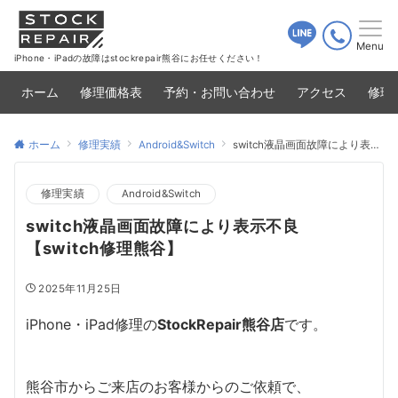
Menu
iPhone・iPadの故障はstockrepair熊谷にお任せください！
ホーム
修理価格表
予約・お問い合わせ
アクセス
修理
ホーム
修理実績
Android&Switch
switch液晶画面故障により表示不良【switch修理熊谷】
修理実績
Android&Switch
switch液晶画面故障により表示不良
【switch修理熊谷】
2025年11月25日
iPhone・iPad修理の
StockRepair熊谷店
です。
熊谷市からご来店のお客様からのご依頼で、