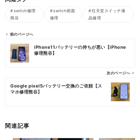
switch修理
switch画面
任天堂スイッチ液
熊谷
修理
晶修理
前のページへ
投
iPhone11バッテリーの持ちが悪い【iPhone
稿
修理熊谷】
ナ
ビ
ゲ
次のページへ
ー
Google pixel5バッテリー交換のご依頼【ス
シ
マホ修理熊谷】
ョ
ン
関連記事