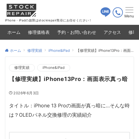
Menu
iPhone・iPadの故障はstockrepair熊谷にお任せください！
ホーム
修理価格表
予約・お問い合わせ
アクセス
修理
ホーム
修理実績
iPhone&iPad
【修理実績】iPhone13Pro：画面表示真っ暗
修理実績
iPhone&iPad
【修理実績】iPhone13Pro：画面表示真っ暗
2026年6月3日
タイトル：iPhone 13 Proの画面が真っ暗に…そんな時
は？OLEDパネル交換修理の実績紹介