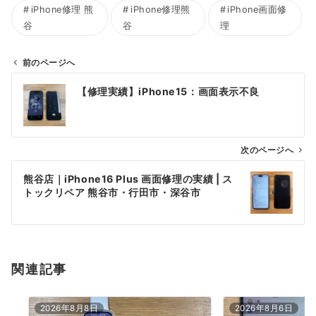
iPhone修理 熊
iPhone修理熊
iPhone画面修
谷
谷
理
前のページへ
投
【修理実績】iPhone15：画面表示不良
稿
ナ
ビ
ゲ
次のページへ
ー
熊谷店｜iPhone16 Plus 画面修理の実績 | ス
シ
トックリペア 熊谷市・行田市・深谷市
ョ
ン
関連記事
2026年8月8日
2026年8月6日