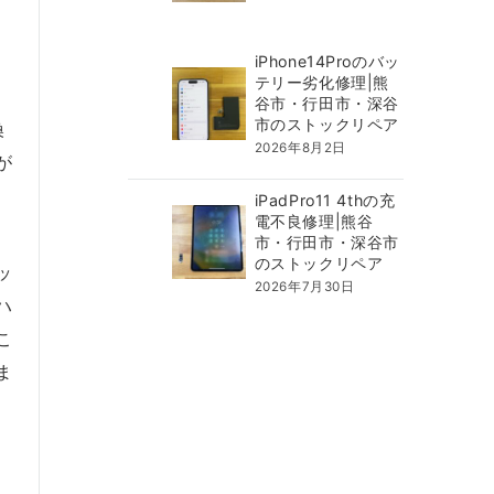
iPhone14Proのバッ
テリー劣化修理|熊
谷市・行田市・深谷
市のストックリペア
換
2026年8月2日
が
iPadPro11 4thの充
電不良修理|熊谷
市・行田市・深谷市
のストックリペア
ッ
2026年7月30日
ハ
こ
ま