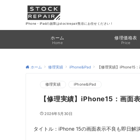
iPhone・iPadの故障はstockrepair熊谷にお任せください！
ホーム
修理価格表
Home
Price
ホーム
修理実績
iPhone&iPad
【修理実績】iPhone1
修理実績
iPhone&iPad
【修理実績】iPhone15：画面
2026年5月30日
タイトル：iPhone 15の画面表示不良も即