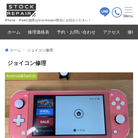
Menu
iPhone・iPadの故障はstockrepair熊谷にお任せください！
ホーム
修理価格表
予約・お問い合わせ
アクセス
修理
ホーム
ジョイコン修理
ジョイコン修理
Android&Switch